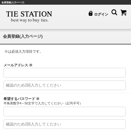
会員登録(入力ページ)
ログイン
会員登録(入力ページ)
※
は必須入力項目です。
メールアドレス
※
希望するパスワード
※
半角英数字4～50文字で入力してください（記号不可）