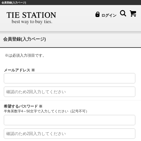
会員登録(入力ページ)
ログイン
会員登録(入力ページ)
※
は必須入力項目です。
メールアドレス
※
希望するパスワード
※
半角英数字4～50文字で入力してください（記号不可）