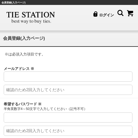
会員登録(入力ページ)
ログイン
会員登録(入力ページ)
※
は必須入力項目です。
メールアドレス
※
希望するパスワード
※
半角英数字4～50文字で入力してください（記号不可）