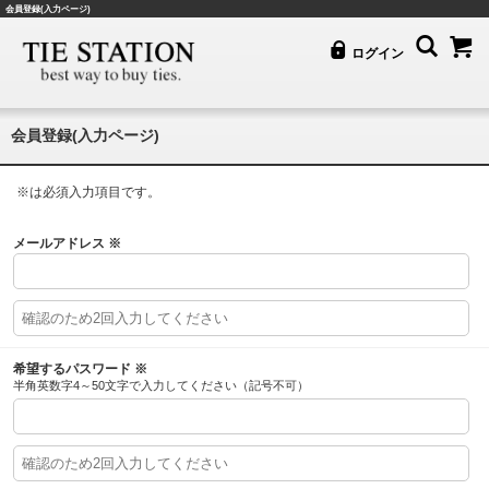
会員登録(入力ページ)
ログイン
会員登録(入力ページ)
※
は必須入力項目です。
メールアドレス
※
希望するパスワード
※
半角英数字4～50文字で入力してください（記号不可）