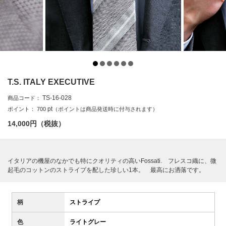
T.S. ITALY EXECUTIVE
TS-16-028
商品コード：
pt
ポイント：
700
（ポイントは商品発送時に付与されます）
14,000
円（税抜）
イタリアの機屋のなかでも特にクオリティの高いFossati. フレスコ織に、微
起毛のコットンのストライプを配した珍しい1本。 最高にお洒落です。
柄
ストライプ
色
ライトグレー