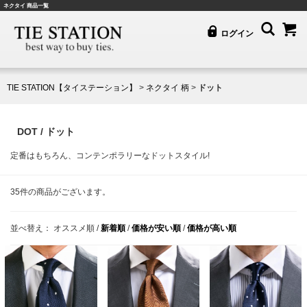
ネクタイ 商品一覧
ログイン
TIE STATION【タイステーション】
>
ネクタイ 柄
>
ドット
DOT / ドット
定番はもちろん、コンテンポラリーなドットスタイル!
35
件の商品がございます。
並べ替え：
オススメ順
/
新着順
/
価格が安い順
/
価格が高い順