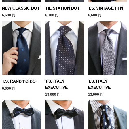
NEW CLASSIC DOT
TIE STATION DOT
T.S. VINTAGE PTN
6,600
円
6,300
円
6,600
円
T.S. RAND/PO DOT
T.S. ITALY
T.S. ITALY
EXECUTIVE
EXECUTIVE
6,600
円
13,000
円
13,000
円