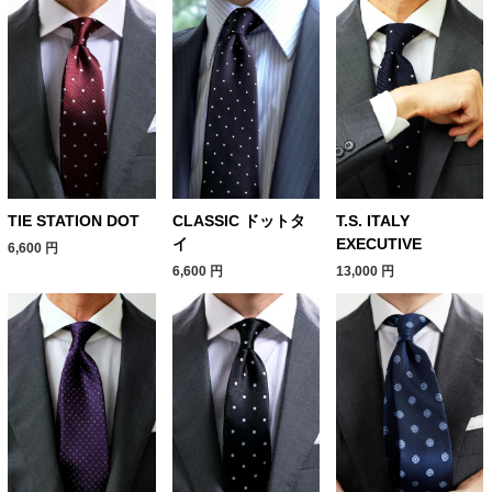
TIE STATION DOT
CLASSIC ドットタ
T.S. ITALY
イ
EXECUTIVE
6,600
円
6,600
円
13,000
円