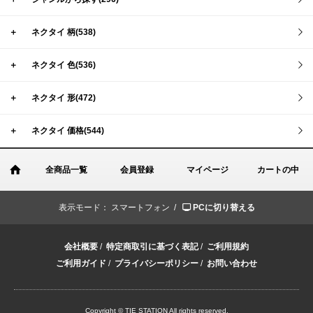
＋
ネクタイ 柄(538)
＋
ネクタイ 色(536)
＋
ネクタイ 形(472)
＋
ネクタイ 価格(544)
全商品一覧
会員登録
マイページ
カートの中
表示モード：
スマートフォン /
PCに切り替える
会社概要
/
特定商取引に基づく表記
/
ご利用規約
ご利用ガイド
/
プライバシーポリシー
/
お問い合わせ
Copyright © TIE STATION All rights reserved.