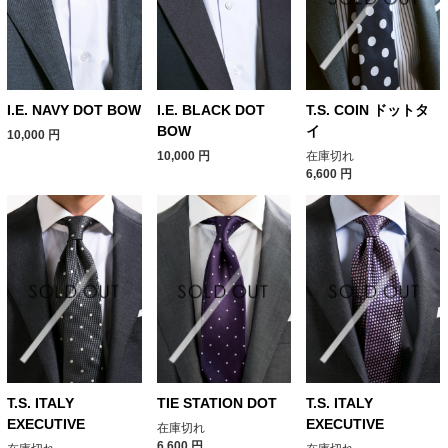
I.E. NAVY DOT BOW
I.E. BLACK DOT
T.S. COIN ドットタ
BOW
イ
10,000
円
10,000
円
在庫切れ
6,600
円
T.S. ITALY
TIE STATION DOT
T.S. ITALY
EXECUTIVE
EXECUTIVE
在庫切れ
6,600
円