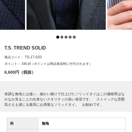
T.S. TREND SOLID
TS-17-033
商品コード：
pt
ポイント：
330
（ポイントは商品発送時に付与されます）
6,600
円（税抜）
単調な無地とは違い、細かい織りで仕上げたソリッドタイはこの価格帯はな
かなか見ることの出来ないクオリティの高い表現です。 ストイックな雰囲
気さえも感じる最高にお洒落なソリッドタイ。 お勧めです。
柄
無地