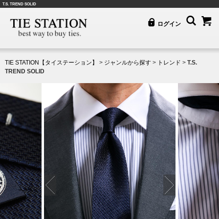
T.S. TREND SOLID
ログイン
TIE STATION【タイステーション】
>
ジャンルから探す
>
トレンド
>
T.S.
TREND SOLID