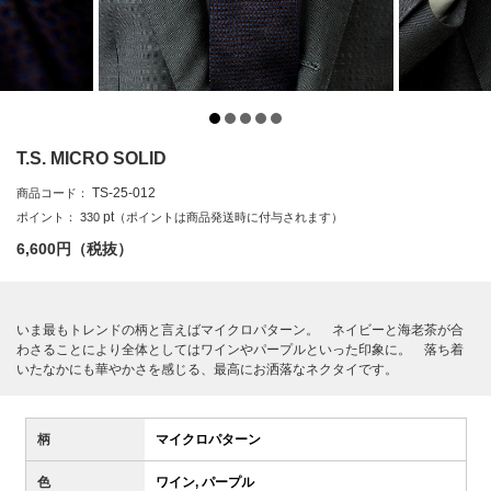
T.S. MICRO SOLID
TS-25-012
商品コード：
pt
ポイント：
330
（ポイントは商品発送時に付与されます）
6,600
円（税抜）
いま最もトレンドの柄と言えばマイクロパターン。 ネイビーと海老茶が合
わさることにより全体としてはワインやパープルといった印象に。 落ち着
いたなかにも華やかさを感じる、最高にお洒落なネクタイです。
柄
マイクロパターン
色
ワイン, パープル