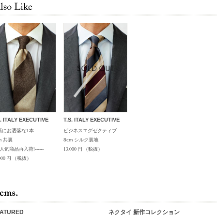
S. ITALY EXECUTIVE
T.S. ITALY EXECUTIVE
高にお洒落な1本
ビジネスエグゼクティブ
m 共裏
8cm シルク裏地
13,000 円
（税抜）
---人気商品再入荷!------
000 円
（税抜）
EATURED
ネクタイ 新作コレクション