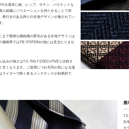
00%を基本に綾、レップ、サテン、バスケットな
織り組織にバリエーションを持たせることで深
、奥行きのある拘りの生地デザインが施されてい
す。
こまで複雑な織組織の変化がある生地デザインは
の価格帯ではTIE STATIONの他には見当たりませ
。
ち込みの強さはT.S. ITALY EXECUTIVEと比較す
と甘くなります。ご使用につれ毛羽が気になる場
はライターで軽く炙るメンテナンスが効果的で
。
裏
T.
生
カ