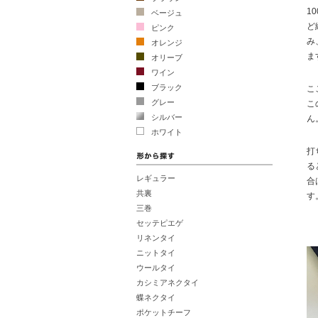
1
ベージュ
ど
ピンク
み
オレンジ
ま
オリーブ
ワイン
ブラック
こ
グレー
こ
シルバー
ん
ホワイト
打
る
レギュラー
合
共裏
す
三巻
セッテピエゲ
リネンタイ
ニットタイ
ウールタイ
カシミアネクタイ
蝶ネクタイ
ポケットチーフ