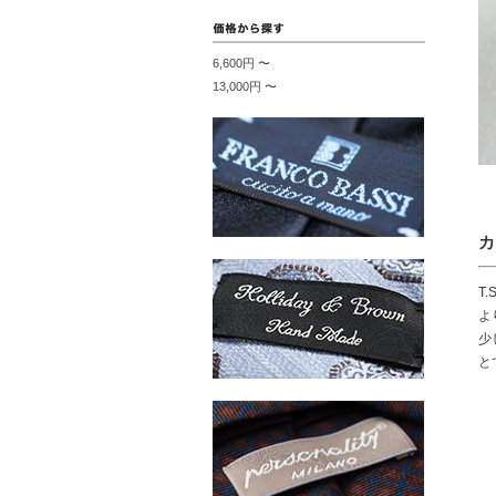
6,600円 〜
13,000円 〜
カ
T
よ
少
と