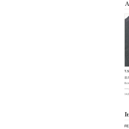
T.
最
8c
--
14,
F