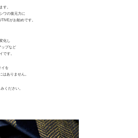
ます。
シワの復元力に
CUTIVEがお勧めです。
変化し
アップなど
イです。
タイを
他にはありません。
楽しみください。