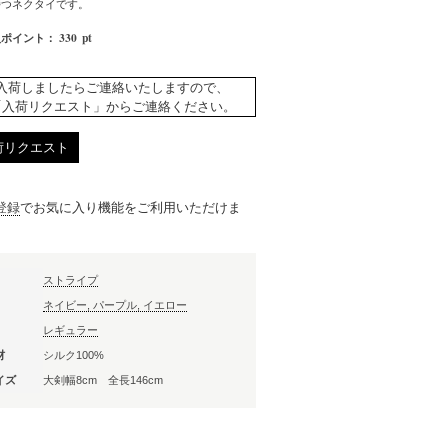
持つネクタイです。
330
pt
入ポイント：
入荷しましたらご連絡いたしますので、
「入荷リクエスト」からご連絡ください。
荷リクエスト
登録
でお気に入り機能をご利用いただけま
ストライプ
ネイビー, パープル, イエロー
レギュラー
材
シルク100%
イズ
大剣幅8cm 全長146cm