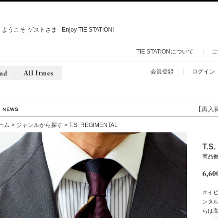
ようこそ
ゲストさま
Enjoy TIE STATION!
TIE STATIONについて
ご
会員登録
ログイン
【再入荷】人
ーム
>
ジャンルから探す
> T.S. REGIMENTAL
T.S
商品番号
6,60
ネイビ
ンタ
らは