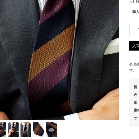
わせ
ご購
入
会員
す。
柄
色
形
素
サ