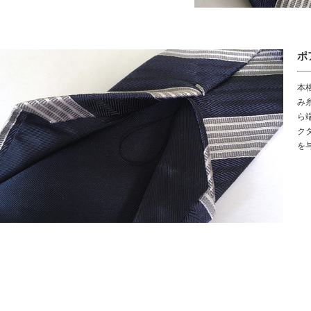
ポ
本
み
ら
ク
を