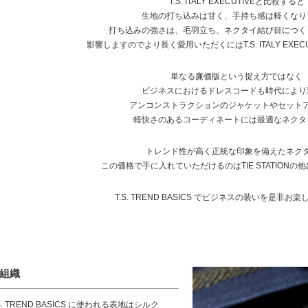
T.S. ITALY EXECUTIVEと比較すると
生地の打ち込みは甘く、手持ち感は軽くなり
打ち込みの強さは、毛羽立ち、ネクタイ結び目につく
影響しますのでより長く愛用いただくにはT.S. ITALY EXE
単なる廉価版という捉え方ではなく
ビジネスにおけるドレスコードも時代により
アンコンストラクションのジャケットやセット
軽快さのあるコーディネートには最適なネクタ
トレンド性が高く正統な印象を備えたネク
この価格で手に入れていただけるのはTIE STATIONの
T.S. TREND BASICS でビジネスの装いを是非お
組織
.S. TREND BASICS に使われる表地はシルク