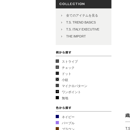
全てのアイテムを見る
T.S. TREND BASICS
T.S. ITALY EXECUTIVE
THE IMPORT
ストライプ
チェック
ドット
小紋
マイクロパターン
ワンポイント
無地
織
ネイビー
パープル
T
ブラウン