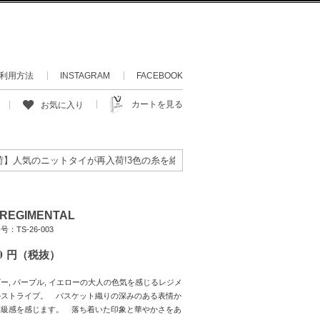
利用方法
INSTAGRAM
FACEBOOK
カートを見る
お気に入り
気のニットタイが再入荷!3色の糸を絡めて織り上げたあまり目にすることの
. REGIMENTAL
：TS-26-003
0
円（税抜）
ー, パープル, イエローの大人の色気を感じるレジメ
ルストライプ。 バスケット織りの深みのある表情か
高級感を感じます。 落ち着いた印象と華やかさをあ