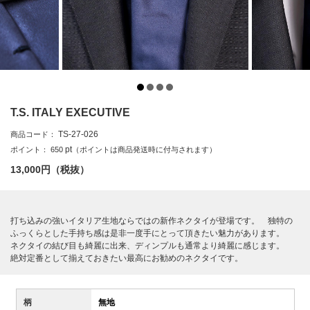
T.S. ITALY EXECUTIVE
TS-27-026
商品コード：
pt
ポイント：
650
（ポイントは商品発送時に付与されます）
13,000
円（税抜）
打ち込みの強いイタリア生地ならではの新作ネクタイが登場です。 独特の
ふっくらとした手持ち感は是非一度手にとって頂きたい魅力があります。
ネクタイの結び目も綺麗に出来、ディンプルも通常より綺麗に感じます。
絶対定番として揃えておきたい最高にお勧めのネクタイです。
柄
無地