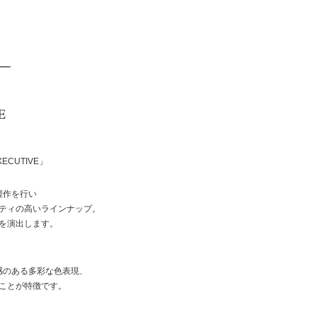
XECUTIVE」
製作を行い
ティの高いラインナップ。
を演出します。
感のある多彩な色表現、
ことが特徴です。