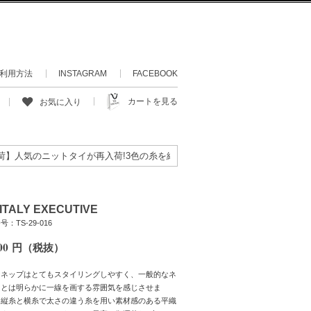
利用方法
INSTAGRAM
FACEBOOK
カートを見る
お気に入り
気のニットタイが再入荷!3色の糸を絡めて織り上げたあまり目にすることの
. ITALY EXECUTIVE
：TS-29-016
00
円（税抜）
なネップはとてもスタイリングしやすく、一般的なネ
イとは明らかに一線を画する雰囲気を感じさせま
 縦糸と横糸で太さの違う糸を用い素材感のある平織