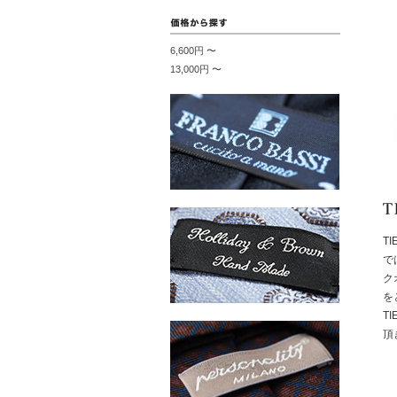
6,600円 〜
13,000円 〜
T
で
ク
を
T
頂