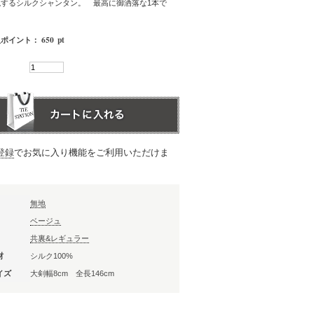
現するシルクシャンタン。 最高に御洒落な1本で
650
pt
入ポイント：
登録
でお気に入り機能をご利用いただけま
無地
ベージュ
共裏&レギュラー
材
シルク100%
イズ
大剣幅8cm 全長146cm