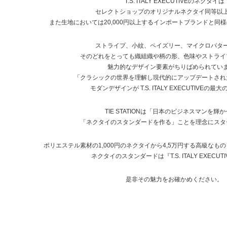
T.S. ITALY EXECUTIVEのネクタイは
セレクトショップのオリジナルネクタイ同等以
また生地においては20,000円以上するインポートブランドと同
ストライプ、小紋、ペイズリー、マイクロパタ
そのどれをとっても織組織や柄の形、色味やストライ
魅力的なデザイン要素がちりばめられてい
「クラシックの世界を理解し現代的にアップデートされ
モダンデザインが T.S. ITALY EXECUTIVEの
TIE STATIONは「日本のビジネスマンを輝
「ネクタイのスタンダードを作る」ことを理念にスタ
ポリエステル素材の1,000円のネクタイから4,5万円する高級な
ネクタイのスタンダードは『T.S. ITALY EXECUT
是非その魅力をお確かめください。