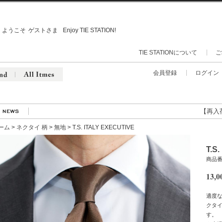
ようこそ
ゲストさま
Enjoy TIE STATION!
TIE STATIONについて
ご
会員登録
ログイン
【再入荷】人
ーム
>
ネクタイ 柄
>
無地
> T.S. ITALY EXECUTIVE
T.S
商品番号
13,0
適度
クタ
す。