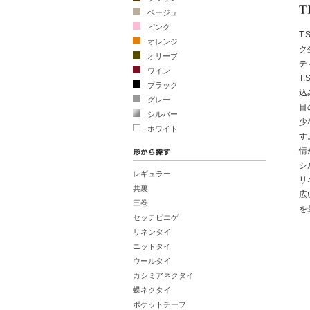
ベージュ
ピンク
T.
オレンジ
ク
オリーブ
テ
ワイン
T
ブラック
込
グレー
目
シルバー
少
ホワイト
す
情
シ
レギュラー
リ
共裏
広
三巻
を
セッテピエゲ
リネンタイ
ニットタイ
ウールタイ
カシミアネクタイ
蝶ネクタイ
ポケットチーフ