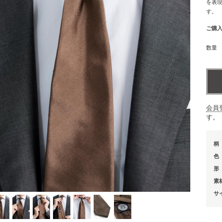
を表
す。
ご購
数量
会員
す。
柄
色
形
素
サ