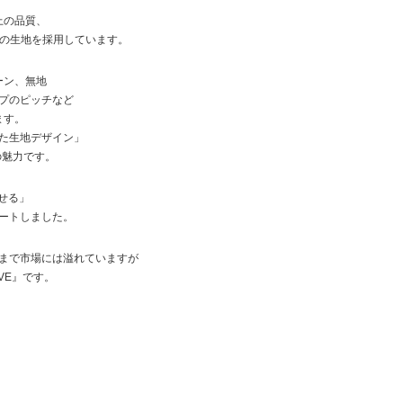
上の品質、
様の生地を採用しています。
ーン、無地
プのピッチなど
ます。
た生地デザイン」
最大の魅力です。
かせる」
ートしました。
ものまで市場には溢れていますが
IVE』です。