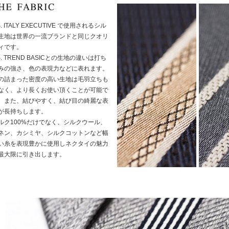
S. ITALY EXECUTIVE で使用されるシル
生地は世界の一流ブランドと同じクオリ
ィです。
.S. TREND BASICとの生地の違いは打ち
みの強さ、色の表現力などに表れます。
の詰まった密度の高い生地は毛羽立ちも
なく、より長くお使い頂くことが可能で
。また、結びやすく、結び目の綺麗な表
が長持ちします。
ルク100%だけでなく、シルクウール、
ネン、カシミヤ、シルクコットンなど幅
い糸を表現豊かに使用しネクタイの魅力
最大限に引き出します。