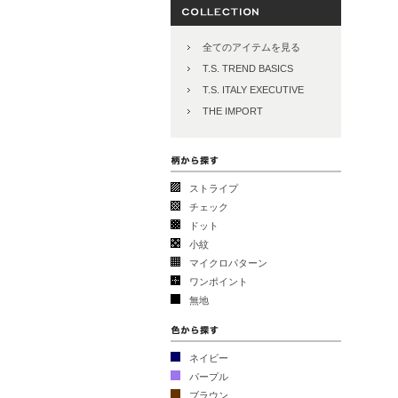
全てのアイテムを見る
T.S. TREND BASICS
T.S. ITALY EXECUTIVE
THE IMPORT
ストライプ
チェック
ドット
小紋
マイクロパターン
ワンポイント
無地
ネイビー
パープル
ブラウン