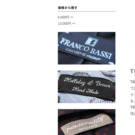
6,600円 〜
13,000円 〜
T
で
ク
を
T
頂