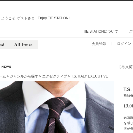
ようこそ
ゲストさま
Enjoy TIE STATION!
TIE STATIONについて
ご
会員登録
ログイン
【再入荷】人気
ーム
>
ジャンルから探す
>
エグゼクティブ
> T.S. ITALY EXECUTIVE
T.S
商品番号
13,0
表面
を感
沢が