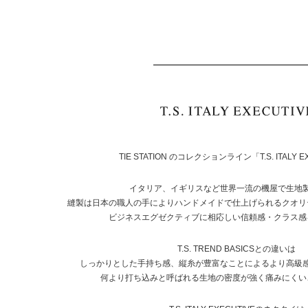
TIE STATION のコレクションライン「T.S. ITALY E
イタリア、イギリスなど世界一流の機屋で生地
縫製は日本の職人の手によりハンドメイドで仕上げられるクオリ
ビジネスエグゼクティブに相応しい信頼感・クラス感
T.S. TREND BASICSとの違いは
しっかりとした手持ち感、縦糸が豊富なことによるより高級
何より打ち込みと呼ばれる生地の密度が強く痛みにくい