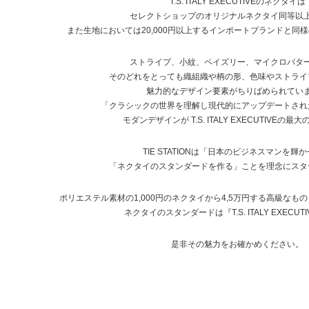
T.S. ITALY EXECUTIVEのネクタイは
セレクトショップのオリジナルネクタイ同等以
また生地においては20,000円以上するインポートブランドと同
ストライプ、小紋、ペイズリー、マイクロパタ
そのどれをとっても織組織や柄の形、色味やストライ
魅力的なデザイン要素がちりばめられてい
「クラシックの世界を理解し現代的にアップデートされ
モダンデザインが T.S. ITALY EXECUTIVEの
TIE STATIONは「日本のビジネスマンを輝
「ネクタイのスタンダードを作る」ことを理念にスタ
ポリエステル素材の1,000円のネクタイから4,5万円する高級な
ネクタイのスタンダードは『T.S. ITALY EXECUT
是非その魅力をお確かめください。