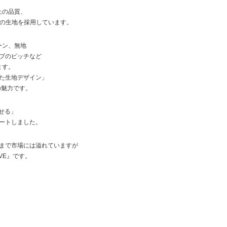
上の品質、
様の生地を採用しています。
ーン、無地
プのピッチなど
ます。
た生地デザイン」
最大の魅力です。
かせる」
ートしました。
ものまで市場には溢れていますが
IVE』です。