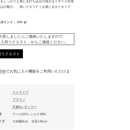
凸をしっかりと感じる打ち込みの強さはイギリス生地
ではの魅力。 高いクオリティを感じるネクタイで
650
pt
入ポイント：
入荷しましたらご連絡いたしますので、
「入荷リクエスト」からご連絡ください。
荷リクエスト
登録
でお気に入り機能をご利用いただけま
ストライプ
ブラウン
共裏&レギュラー
材
ウール52%, シルク48%
イズ
大剣幅8cm 全長146cm