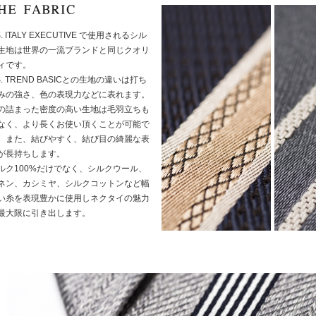
S. ITALY EXECUTIVE で使用されるシル
生地は世界の一流ブランドと同じクオリ
ィです。
.S. TREND BASICとの生地の違いは打ち
みの強さ、色の表現力などに表れます。
の詰まった密度の高い生地は毛羽立ちも
なく、より長くお使い頂くことが可能で
。また、結びやすく、結び目の綺麗な表
が長持ちします。
ルク100%だけでなく、シルクウール、
ネン、カシミヤ、シルクコットンなど幅
い糸を表現豊かに使用しネクタイの魅力
最大限に引き出します。