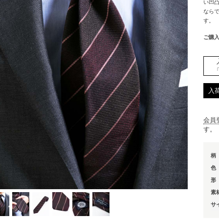
い凹
なら
す。
ご購
入
会員
す。
柄
色
形
素
サ