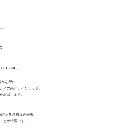
XECUTIVE」
製作を行い
ティの高いラインナップ。
を演出します。
感のある多彩な色表現、
ことが特徴です。