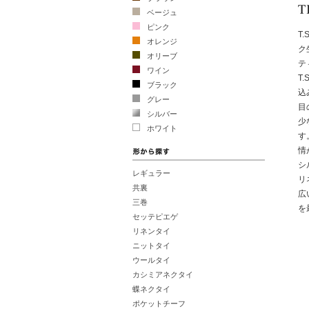
ベージュ
ピンク
T.
オレンジ
ク
オリーブ
テ
ワイン
T
ブラック
込
グレー
目
シルバー
少
ホワイト
す
情
シ
レギュラー
リ
共裏
広
三巻
を
セッテピエゲ
リネンタイ
ニットタイ
ウールタイ
カシミアネクタイ
蝶ネクタイ
ポケットチーフ