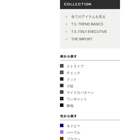
全てのアイテムを見る
T.S. TREND BASICS
T.S. ITALY EXECUTIVE
THE IMPORT
ストライプ
チェック
ドット
小紋
マイクロパターン
ワンポイント
無地
ネイビー
パープル
ブラウン