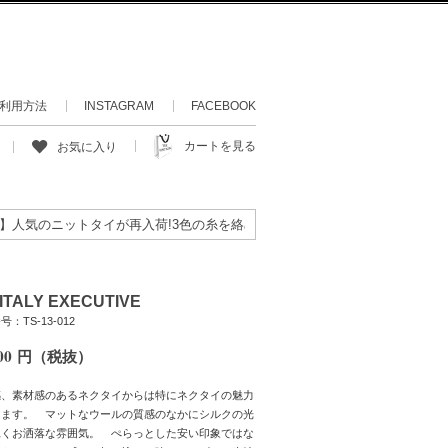
利用方法
INSTAGRAM
FACEBOOK
カートを見る
お気に入り
のニットタイが再入荷!3色の糸を絡めて織り上げたあまり目にすることのな
. ITALY EXECUTIVE
：TS-13-012
00
円（税抜）
感、素材感のあるネクタイからは特にネクタイの魅力
じます。 マットなウールの質感のなかにシルクの光
覗くお洒落な雰囲気。 ぺらっとした安い印象ではな