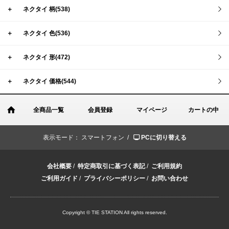
＋
ネクタイ 柄(538)
＋
ネクタイ 色(536)
＋
ネクタイ 形(472)
＋
ネクタイ 価格(544)
全商品一覧
会員登録
マイページ
カートの中
表示モード：
スマートフォン /
PCに切り替える
会社概要
/
特定商取引に基づく表記
/
ご利用規約
ご利用ガイド
/
プライバシーポリシー
/
お問い合わせ
Copyright © TIE STATION All rights reserved.