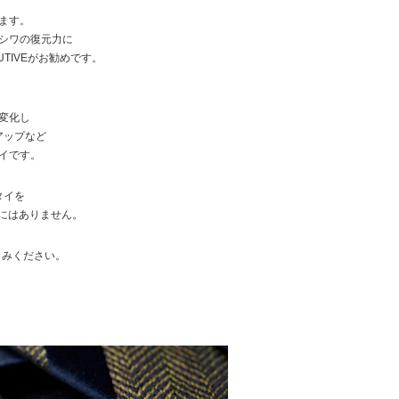
ます。
シワの復元力に
CUTIVEがお勧めです。
変化し
アップなど
イです。
タイを
他にはありません。
楽しみください。