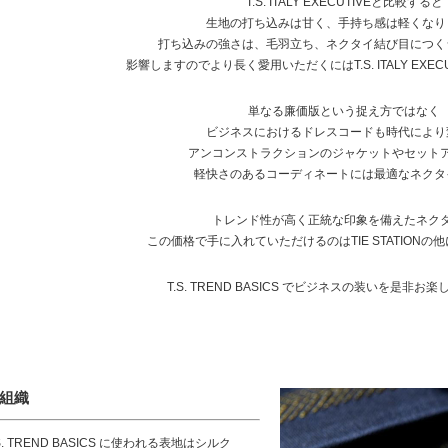
T.S. ITALY EXECUTIVEと比較すると
生地の打ち込みは甘く、手持ち感は軽くなり
打ち込みの強さは、毛羽立ち、ネクタイ結び目につく
影響しますのでより長く愛用いただくにはT.S. ITALY EXE
単なる廉価版という捉え方ではなく
ビジネスにおけるドレスコードも時代により
アンコンストラクションのジャケットやセット
軽快さのあるコーディネートには最適なネクタ
トレンド性が高く正統な印象を備えたネク
この価格で手に入れていただけるのはTIE STATIONの
T.S. TREND BASICS でビジネスの装いを是非お
組織
.S. TREND BASICS に使われる表地はシルク