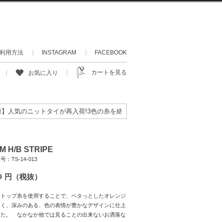
利用方法
INSTAGRAM
FACEBOOK
カートを見る
お気に入り
のニットタイが再入荷!3色の糸を絡めて織り上げたあまり目にすることのな
. M H/B STRIPE
：TS-14-013
0
円（税抜）
なトップ糸を使用することで、ベタっとしたオレンジ
なく、深みのある、色の表情が豊かなデザインに仕上
した。 なかなか他では見ることの出来ないお洒落な