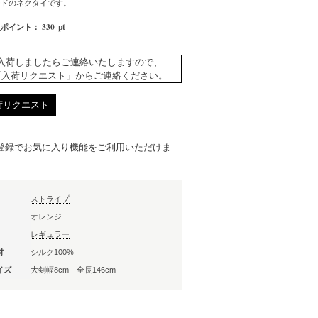
ードのネクタイです。
330
pt
入ポイント：
入荷しましたらご連絡いたしますので、
「入荷リクエスト」からご連絡ください。
荷リクエスト
登録
でお気に入り機能をご利用いただけま
ストライプ
オレンジ
レギュラー
材
シルク100%
イズ
大剣幅8cm 全長146cm