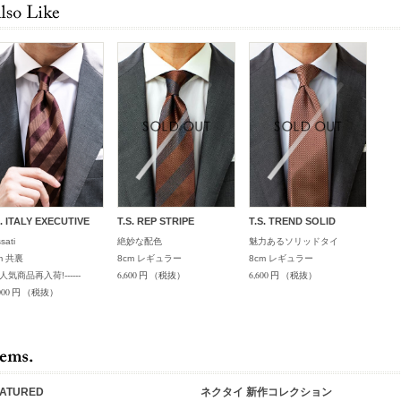
S. ITALY EXECUTIVE
T.S. REP STRIPE
T.S. TREND SOLID
sati
絶妙な配色
魅力あるソリッドタイ
m 共裏
8cm レギュラー
8cm レギュラー
6,600 円
（税抜）
6,600 円
（税抜）
---人気商品再入荷!------
000 円
（税抜）
EATURED
ネクタイ 新作コレクション