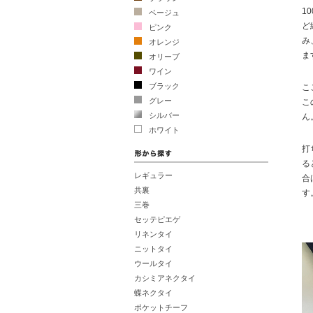
1
ベージュ
ど
ピンク
み
オレンジ
ま
オリーブ
ワイン
ブラック
こ
グレー
こ
シルバー
ん
ホワイト
打
る
レギュラー
合
共裏
す
三巻
セッテピエゲ
リネンタイ
ニットタイ
ウールタイ
カシミアネクタイ
蝶ネクタイ
ポケットチーフ