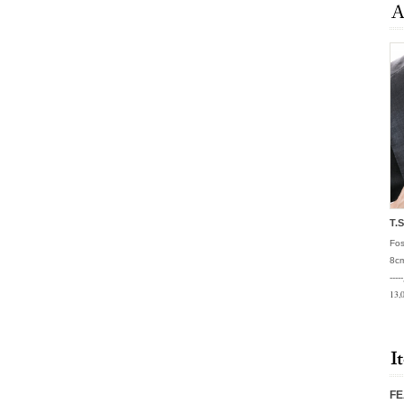
T.
Fos
8c
--
13,
F