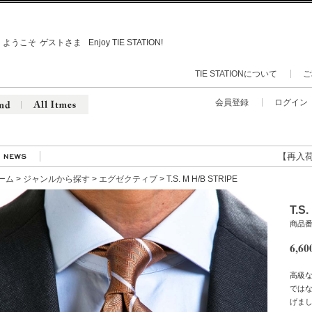
ようこそ
ゲストさま
Enjoy TIE STATION!
TIE STATIONについて
ご
会員登録
ログイン
【再入荷】人気
ーム
>
ジャンルから探す
>
エグゼクティブ
> T.S. M H/B STRIPE
T.S
商品番号
6,60
高級
では
げま