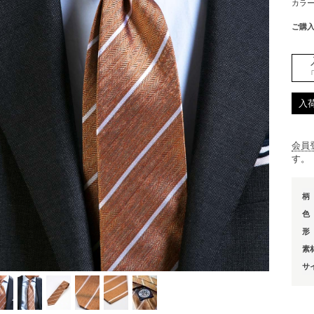
カラ
ご購
入
会員
す。
柄
色
形
素
サ