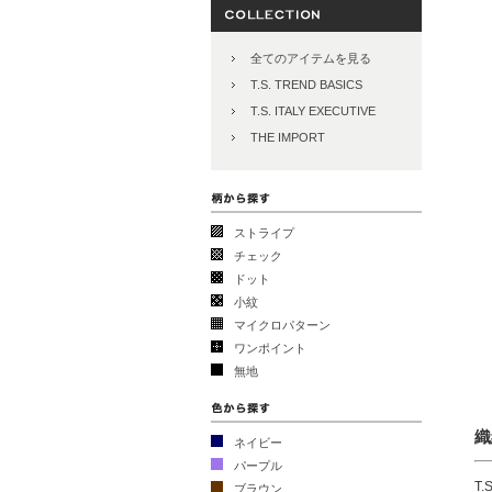
全てのアイテムを見る
T.S. TREND BASICS
T.S. ITALY EXECUTIVE
THE IMPORT
ストライプ
チェック
ドット
小紋
マイクロパターン
ワンポイント
無地
織
ネイビー
パープル
T
ブラウン