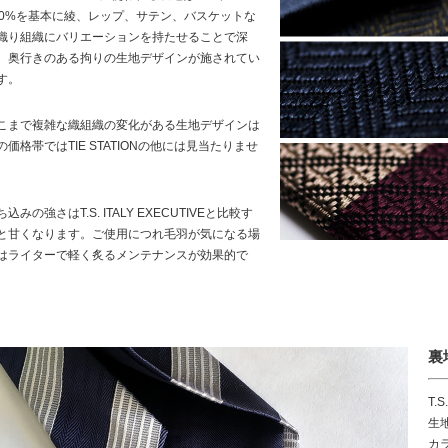
00%を基本に綾、レップ、サテン、バスケットな
織り組織にバリエーションを持たせることで深
、奥行きのある拘りの生地デザインが施されてい
す。
こまで複雑な織組織の変化がある生地デザインは
の価格帯ではTIE STATIONの他には見当たりませ
。
ち込みの強さはT.S. ITALY EXECUTIVEと比較す
と甘くなります。ご使用につれ毛羽が気になる場
はライターで軽く炙るメンテナンスが効果的で
。
裏
T.
生
カ