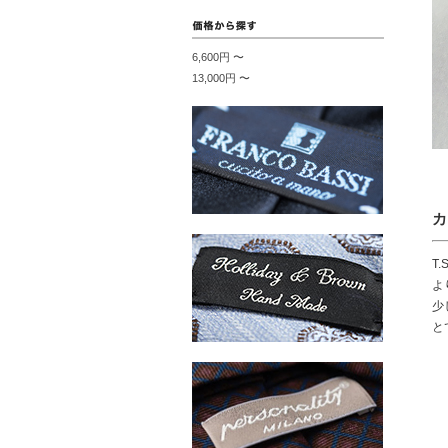
6,600円 〜
13,000円 〜
カ
T
よ
少
と