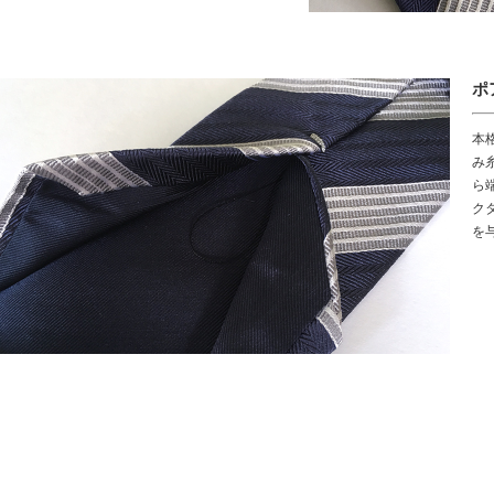
ポ
本
み
ら
ク
を