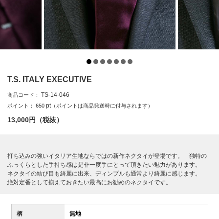
T.S. ITALY EXECUTIVE
TS-14-046
商品コード：
pt
ポイント：
650
（ポイントは商品発送時に付与されます）
13,000
円（税抜）
打ち込みの強いイタリア生地ならではの新作ネクタイが登場です。 独特の
ふっくらとした手持ち感は是非一度手にとって頂きたい魅力があります。
ネクタイの結び目も綺麗に出来、ディンプルも通常より綺麗に感じます。
絶対定番として揃えておきたい最高にお勧めのネクタイです。
柄
無地