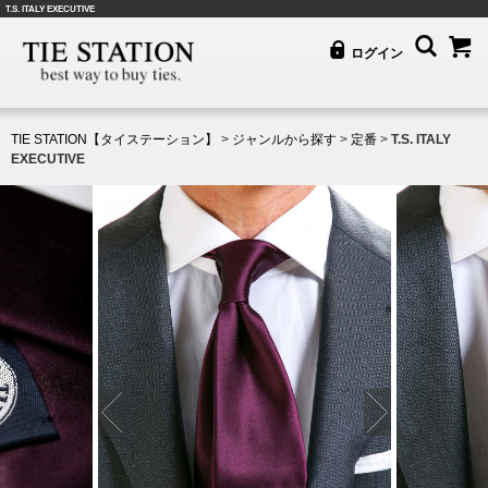
T.S. ITALY EXECUTIVE
ログイン
TIE STATION【タイステーション】
>
ジャンルから探す
>
定番
>
T.S. ITALY
EXECUTIVE