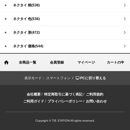
＋
ネクタイ 柄(538)
＋
ネクタイ 色(536)
＋
ネクタイ 形(472)
＋
ネクタイ 価格(544)
全商品一覧
会員登録
マイページ
カートの中
表示モード：
スマートフォン /
PCに切り替える
会社概要
/
特定商取引に基づく表記
/
ご利用規約
ご利用ガイド
/
プライバシーポリシー
/
お問い合わせ
Copyright © TIE STATION All rights reserved.